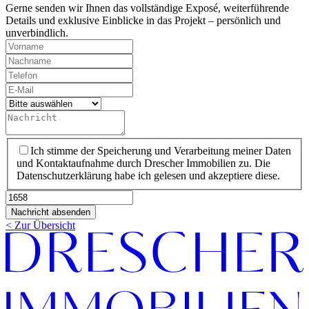
Gerne senden wir Ihnen das vollständige Exposé, weiterführende
Details und exklusive Einblicke in das Projekt – persönlich und
unverbindlich.
Vorname
*
Nachname
*
Telefon
*
E-
Mail
*
Kategorie
*
Nachricht
Datenschutz
*
Ich stimme der Speicherung und Verarbeitung meiner Daten
und Kontaktaufnahme durch Drescher Immobilien zu. Die
Datenschutzerklärung habe ich gelesen und akzeptiere diese.
Objektnummer
Nachricht absenden
< Zur Übersicht