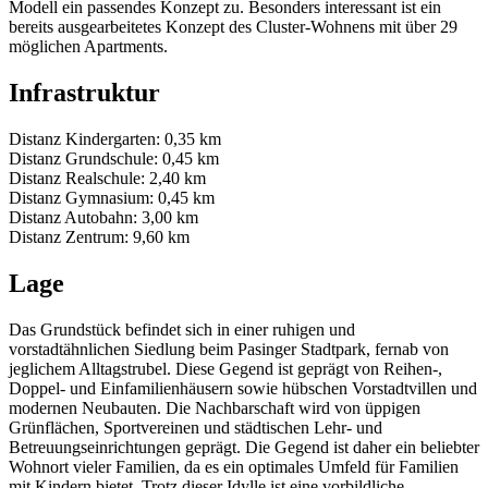
Modell ein passendes Konzept zu. Besonders interessant ist ein
bereits ausgearbeitetes Konzept des Cluster-Wohnens mit über 29
möglichen Apartments.
Infrastruktur
Distanz Kindergarten: 0,35 km
Distanz Grundschule: 0,45 km
Distanz Realschule: 2,40 km
Distanz Gymnasium: 0,45 km
Distanz Autobahn: 3,00 km
Distanz Zentrum: 9,60 km
Lage
Das Grundstück befindet sich in einer ruhigen und
vorstadtähnlichen Siedlung beim Pasinger Stadtpark, fernab von
jeglichem Alltagstrubel. Diese Gegend ist geprägt von Reihen-,
Doppel- und Einfamilienhäusern sowie hübschen Vorstadtvillen und
modernen Neubauten. Die Nachbarschaft wird von üppigen
Grünflächen, Sportvereinen und städtischen Lehr- und
Betreuungseinrichtungen geprägt. Die Gegend ist daher ein beliebter
Wohnort vieler Familien, da es ein optimales Umfeld für Familien
mit Kindern bietet. Trotz dieser Idylle ist eine vorbildliche